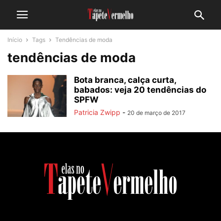
Início
Tags
Tendências de moda
tendências de moda
Bota branca, calça curta,
babados: veja 20 tendências do
SPFW
Patricia Zwipp
-
20 de março de 2017