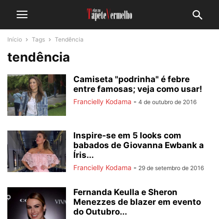
Início
Tags
Tendência
tendência
Camiseta "podrinha" é febre
entre famosas; veja como usar!
Francielly Kodama
-
4 de outubro de 2016
Inspire-se em 5 looks com
babados de Giovanna Ewbank a
Íris...
Francielly Kodama
-
29 de setembro de 2016
Fernanda Keulla e Sheron
Menezzes de blazer em evento
do Outubro...