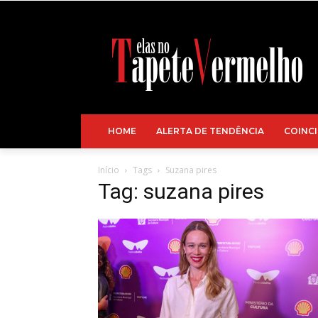
HOME
ALERTA DE TENDÊNCIA
COINCI
Início
Tags
Suzana pires
Tag: suzana pires