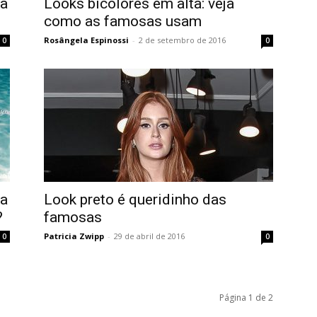
da
Looks bicolores em alta: veja
como as famosas usam
Rosângela Espinossi
-
2 de setembro de 2016
0
0
da
Look preto é queridinho das
?
famosas
Patricia Zwipp
-
29 de abril de 2016
0
0
Página 1 de 2