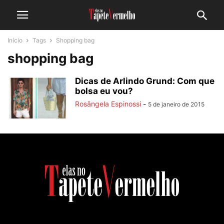
Início
Tags
Shopping bag
shopping bag
Dicas de Arlindo Grund: Com que
bolsa eu vou?
Rosângela Espinossi
-
5 de janeiro de 2015