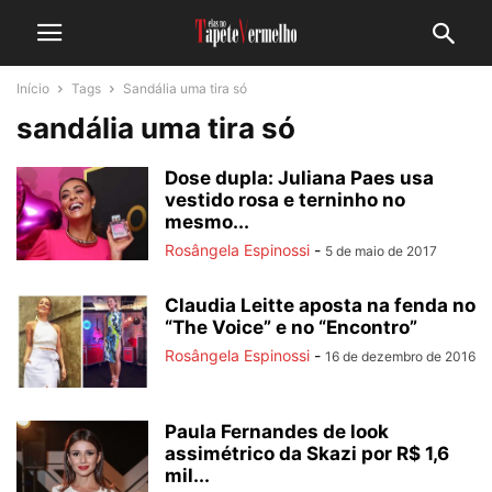
Início
Tags
Sandália uma tira só
sandália uma tira só
Dose dupla: Juliana Paes usa
vestido rosa e terninho no
mesmo...
Rosângela Espinossi
-
5 de maio de 2017
Claudia Leitte aposta na fenda no
“The Voice” e no “Encontro”
Rosângela Espinossi
-
16 de dezembro de 2016
Paula Fernandes de look
assimétrico da Skazi por R$ 1,6
mil...