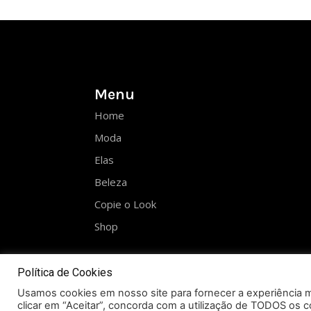
Menu
Home
Moda
Elas
Beleza
Copie o Look
Shop
Política de Cookies
Usamos cookies em nosso site para fornecer a experiência ma
clicar em “Aceitar”, concorda com a utilização de TODOS os c