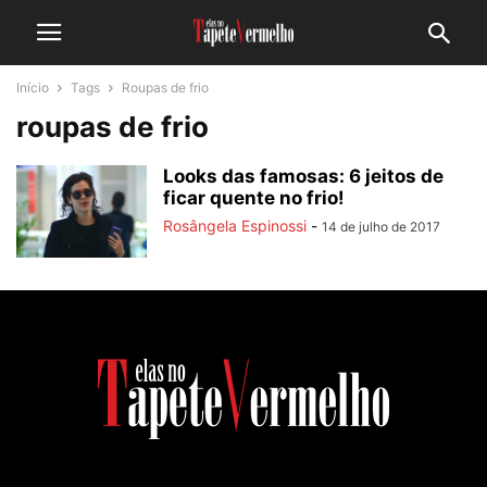
Início
Tags
Roupas de frio
roupas de frio
Looks das famosas: 6 jeitos de
ficar quente no frio!
Rosângela Espinossi
-
14 de julho de 2017