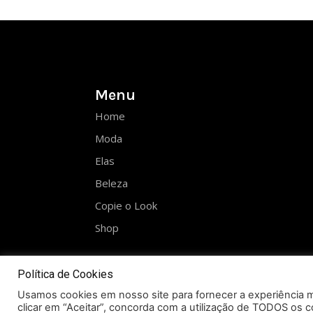
Menu
Home
Moda
Elas
Beleza
Copie o Look
Shop
Política de Cookies
Usamos cookies em nosso site para fornecer a experiência ma
clicar em “Aceitar”, concorda com a utilização de TODOS os c