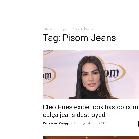
Início
Tags
Pisom Jeans
Tag: Pisom Jeans
Cleo Pires exibe look básico com
calça jeans destroyed
Patricia Zwipp
-
9 de agosto de 2017