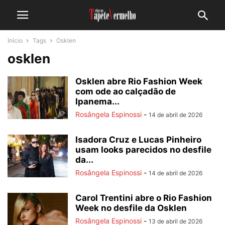
Início
Tags
Osklen
osklen
Osklen abre Rio Fashion Week
com ode ao calçadão de
Ipanema...
Rosângela Espinossi
-
14 de abril de 2026
Isadora Cruz e Lucas Pinheiro
usam looks parecidos no desfile
da...
Rosângela Espinossi
-
14 de abril de 2026
Carol Trentini abre o Rio Fashion
Week no desfile da Osklen
Rosângela Espinossi
-
13 de abril de 2026