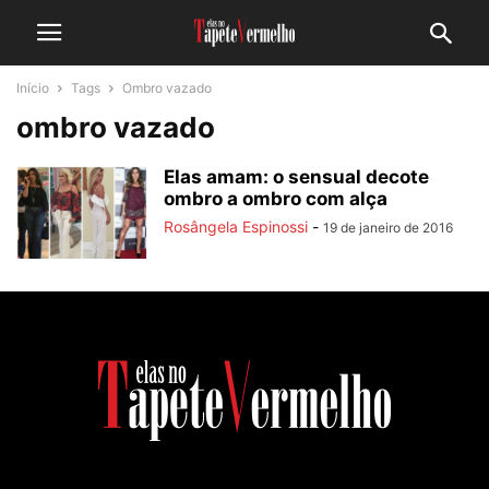
Início
Tags
Ombro vazado
ombro vazado
Elas amam: o sensual decote
ombro a ombro com alça
Rosângela Espinossi
-
19 de janeiro de 2016