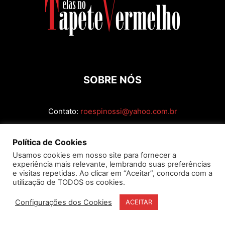
SOBRE NÓS
Contato:
roespinossi@yahoo.com.br
SIGA
Política de Cookies
Usamos cookies em nosso site para fornecer a
experiência mais relevante, lembrando suas preferências
e visitas repetidas. Ao clicar em “Aceitar”, concorda com a
utilização de TODOS os cookies.
Configurações dos Cookies
ACEITAR