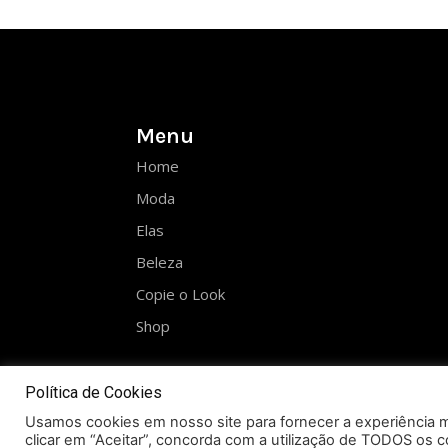
Menu
Home
Moda
Elas
Beleza
Copie o Look
Shop
Política de Cookies
Usamos cookies em nosso site para fornecer a experiência ma
clicar em “Aceitar”, concorda com a utilização de TODOS os c