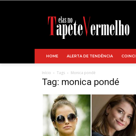
HOME
ALERTA DE TENDÊNCIA
COINCI
Início
Tags
Monica pondé
Tag: monica pondé