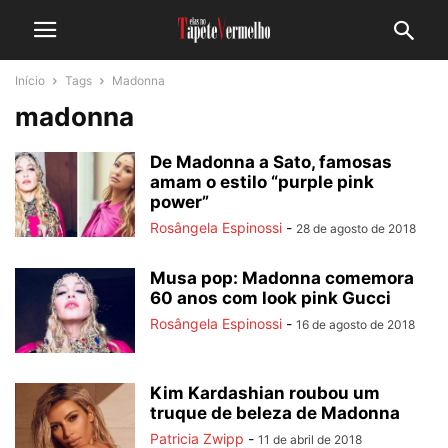
Início
Tags
Madonna
madonna
De Madonna a Sato, famosas
amam o estilo “purple pink
power”
Rosângela Espinossi
-
28 de agosto de 2018
Musa pop: Madonna comemora
60 anos com look pink Gucci
Rosângela Espinossi
-
16 de agosto de 2018
Kim Kardashian roubou um
truque de beleza de Madonna
Patricia Zwipp
-
11 de abril de 2018