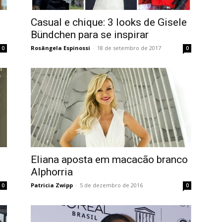
Casual e chique: 3 looks de Gisele
Bündchen para se inspirar
Rosângela Espinossi
-
18 de setembro de 2017
0
0
Eliana aposta em macacão branco
Alphorria
Patricia Zwipp
-
5 de dezembro de 2016
0
0