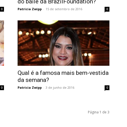
do baile da BrazilFoundation?
Patricia Zwipp
-
15 de setembro de 2016
0
0
Qual é a famosa mais bem-vestida
da semana?
Patricia Zwipp
-
3 de junho de 2016
0
0
Página 1 de 3