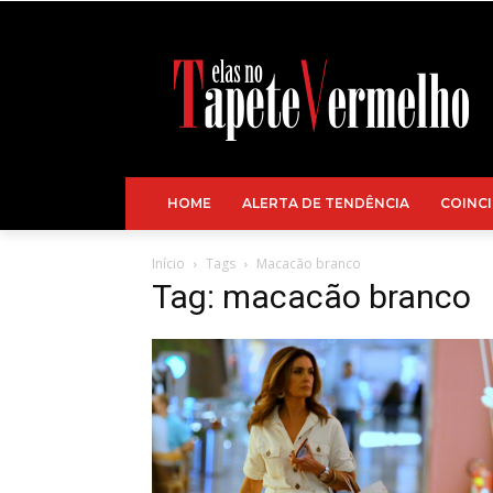
HOME
ALERTA DE TENDÊNCIA
COINCI
Início
Tags
Macacão branco
Tag: macacão branco