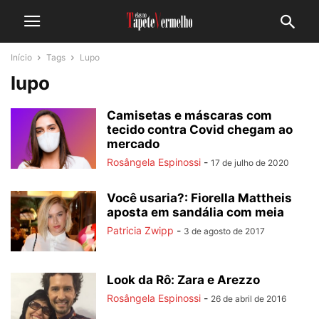
Início
Tags
Lupo
lupo
Camisetas e máscaras com
tecido contra Covid chegam ao
mercado
Rosângela Espinossi
-
17 de julho de 2020
Você usaria?: Fiorella Mattheis
aposta em sandália com meia
Patricia Zwipp
-
3 de agosto de 2017
Look da Rô: Zara e Arezzo
Rosângela Espinossi
-
26 de abril de 2016