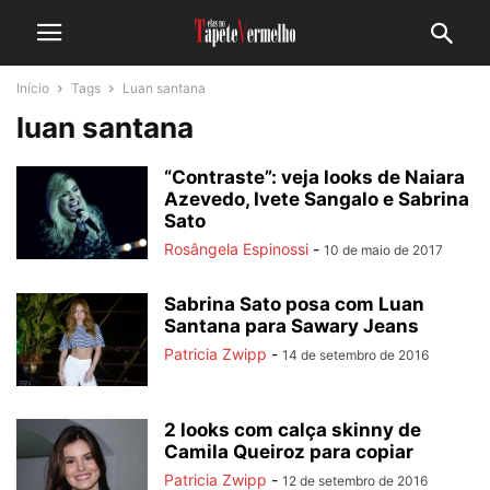
Início
Tags
Luan santana
luan santana
“Contraste”: veja looks de Naiara
Azevedo, Ivete Sangalo e Sabrina
Sato
Rosângela Espinossi
-
10 de maio de 2017
Sabrina Sato posa com Luan
Santana para Sawary Jeans
Patricia Zwipp
-
14 de setembro de 2016
2 looks com calça skinny de
Camila Queiroz para copiar
Patricia Zwipp
-
12 de setembro de 2016