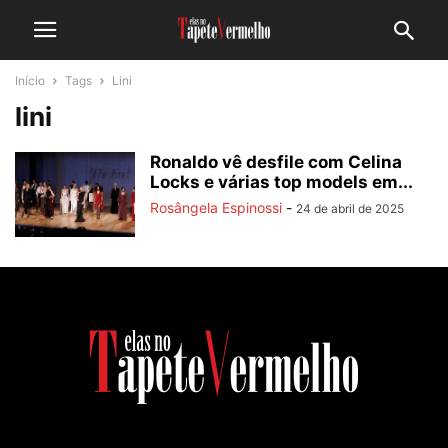
Início
Tags
Lini
lini
Ronaldo vê desfile com Celina
Locks e várias top models em...
Rosângela Espinossi
-
24 de abril de 2025