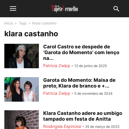
Início
Tags
Klara castanho
klara castanho
Carol Castro se despede de
‘Garota do Momento’ com lenço
na...
Patricia Zwipp
-
12 de junho de 2025
Garota do Momento: Maisa de
preto, Klara de branco e +...
Patricia Zwipp
-
5 de novembro de 2024
Klara Castanho adere ao umbigo
tampado em festa de Anitta
Rosângela Espinossi
-
25 de março de 2023