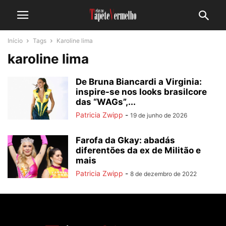
Início
Tags
Karoline lima
karoline lima
De Bruna Biancardi a Virginia:
inspire-se nos looks brasilcore
das “WAGs”,...
Patricia Zwipp
-
19 de junho de 2026
Farofa da Gkay: abadás
diferentões da ex de Militão e
mais
Patricia Zwipp
-
8 de dezembro de 2022