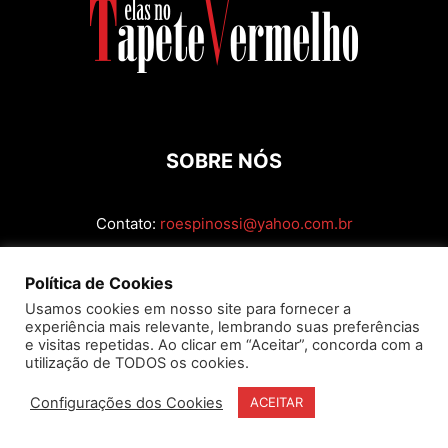
SOBRE NÓS
Contato:
roespinossi@yahoo.com.br
SIGA
Política de Cookies
Usamos cookies em nosso site para fornecer a
experiência mais relevante, lembrando suas preferências
e visitas repetidas. Ao clicar em “Aceitar”, concorda com a
utilização de TODOS os cookies.
Configurações dos Cookies
ACEITAR