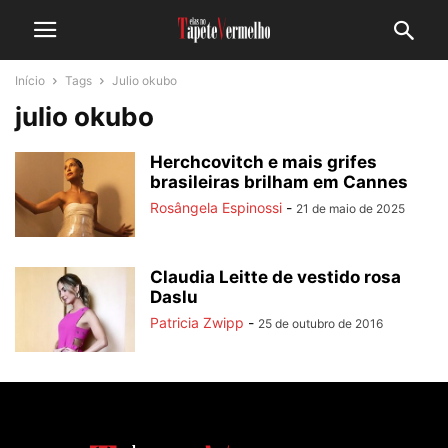
Início
Tags
Julio okubo
julio okubo
Herchcovitch e mais grifes
brasileiras brilham em Cannes
Rosângela Espinossi
-
21 de maio de 2025
Claudia Leitte de vestido rosa
Daslu
Patricia Zwipp
-
25 de outubro de 2016