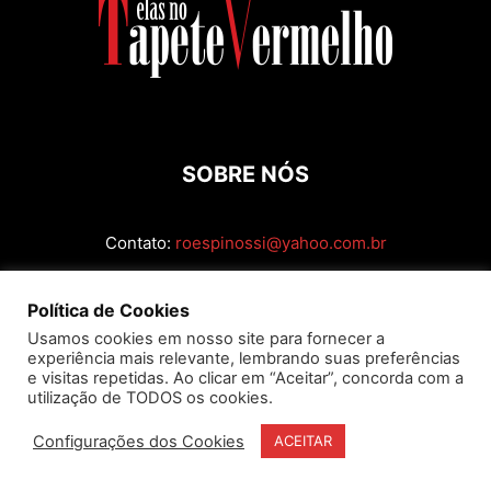
SOBRE NÓS
Contato:
roespinossi@yahoo.com.br
SIGA
Política de Cookies
Usamos cookies em nosso site para fornecer a
experiência mais relevante, lembrando suas preferências
e visitas repetidas. Ao clicar em “Aceitar”, concorda com a
utilização de TODOS os cookies.
Configurações dos Cookies
ACEITAR