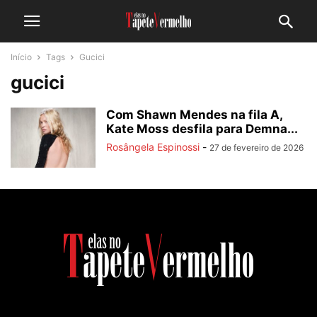
Início
Tags
Gucici
gucici
Com Shawn Mendes na fila A,
Kate Moss desfila para Demna...
Rosângela Espinossi
-
27 de fevereiro de 2026