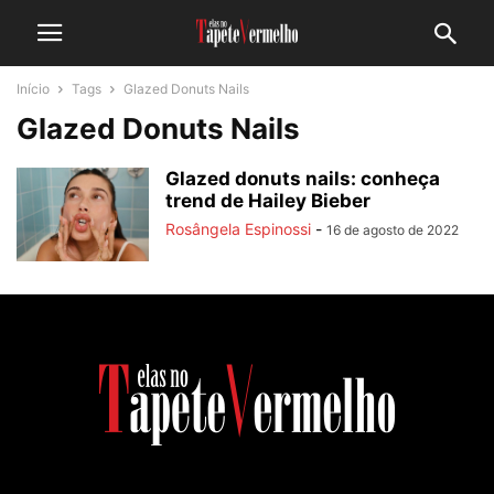
Início
Tags
Glazed Donuts Nails
Glazed Donuts Nails
Glazed donuts nails: conheça
trend de Hailey Bieber
Rosângela Espinossi
-
16 de agosto de 2022