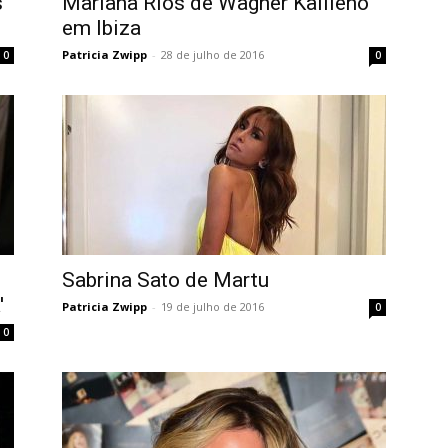
s
Mariana Rios de Wagner Kallieno
em Ibiza
Patricia Zwipp
-
28 de julho de 2016
0
0
Sabrina Sato de Martu
'
Patricia Zwipp
-
19 de julho de 2016
0
0