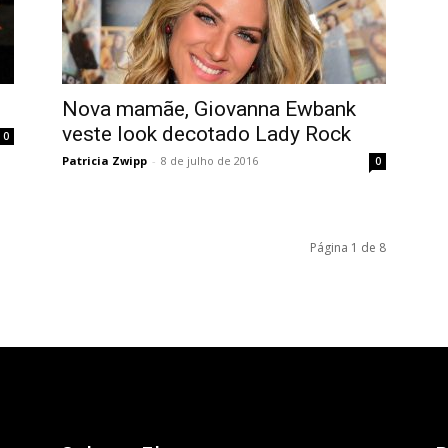
Nova mamãe, Giovanna Ewbank
veste look decotado Lady Rock
0
Patricia Zwipp
-
8 de julho de 2016
0
Página 1 de 8