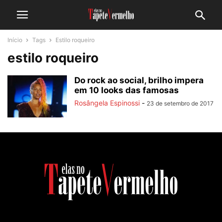
Início
Tags
Estilo roqueiro
estilo roqueiro
Do rock ao social, brilho impera
em 10 looks das famosas
Rosângela Espinossi
-
23 de setembro de 2017