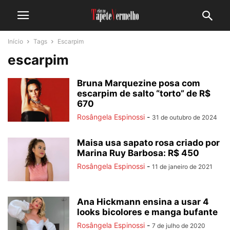
Início
Tags
Escarpim
escarpim
Bruna Marquezine posa com
escarpim de salto “torto” de R$
670
Rosângela Espinossi
-
31 de outubro de 2024
Maisa usa sapato rosa criado por
Marina Ruy Barbosa: R$ 450
Rosângela Espinossi
-
11 de janeiro de 2021
Ana Hickmann ensina a usar 4
looks bicolores e manga bufante
Rosângela Espinossi
-
7 de julho de 2020