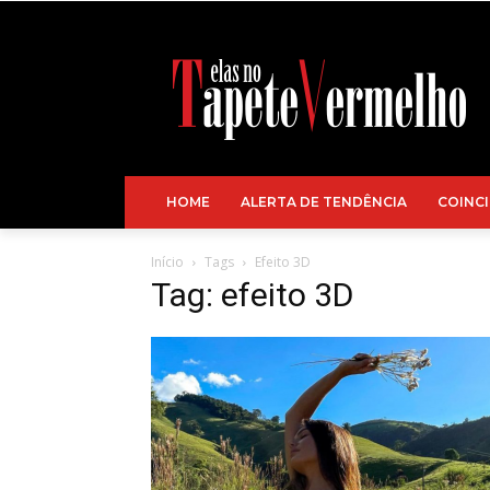
HOME
ALERTA DE TENDÊNCIA
COINCI
Início
Tags
Efeito 3D
Tag: efeito 3D