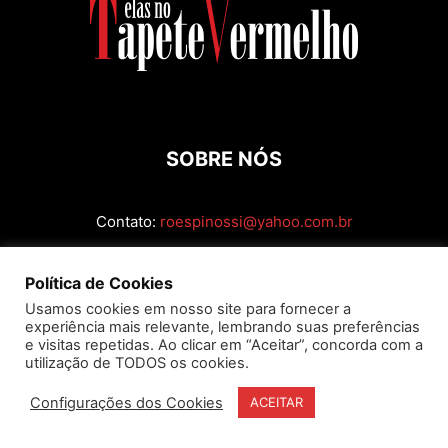
SOBRE NÓS
Contato:
roespinossi@yahoo.com.br
SIGA
Política de Cookies
Usamos cookies em nosso site para fornecer a
experiência mais relevante, lembrando suas preferências
e visitas repetidas. Ao clicar em “Aceitar”, concorda com a
utilização de TODOS os cookies.
Configurações dos Cookies
ACEITAR