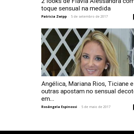
2 looks de Flávia Alessandra co
toque sensual na medida
Patricia Zwipp
-
5 de setembro de 2017
Angélica, Mariana Rios, Ticiane e
outras apostam no sensual decot
em...
Rosângela Espinossi
-
5 de maio de 2017