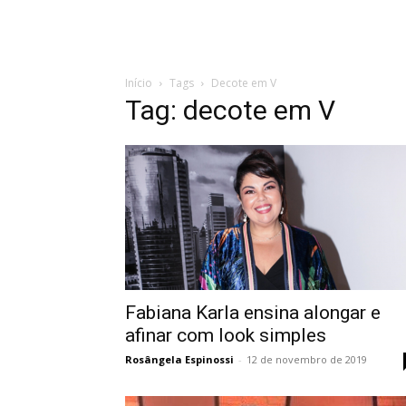
Início
Tags
Decote em V
Tag: decote em V
Fabiana Karla ensina alongar e
afinar com look simples
Rosângela Espinossi
-
12 de novembro de 2019