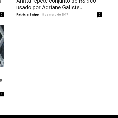
m
Anitta repete conjunto de R$ 900
usado por Adriane Galisteu
Patricia Zwipp
-
8 de maio de 2017
0
0
e
0