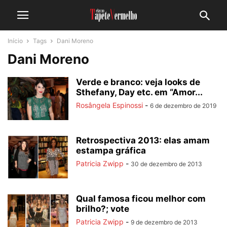
Início
Tags
Dani Moreno
Dani Moreno
Verde e branco: veja looks de
Sthefany, Day etc. em “Amor...
Rosângela Espinossi
-
6 de dezembro de 2019
Retrospectiva 2013: elas amam
estampa gráfica
Patricia Zwipp
-
30 de dezembro de 2013
Qual famosa ficou melhor com
brilho?; vote
Patricia Zwipp
-
9 de dezembro de 2013