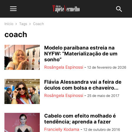
Início
Tags
Coach
coach
Modelo paraibana estreia na
NYFW: “Materialização de um
sonho”
Rosângela Espinossi
-
12 de fevereiro de 2026
Flávia Alessandra vai a feira de
óculos com bolsa e chaveiro...
Rosângela Espinossi
-
25 de maio de 2017
Cabelo com efeito molhado é
tendência; aprenda a fazer
Francielly Kodama
-
12 de outubro de 2016