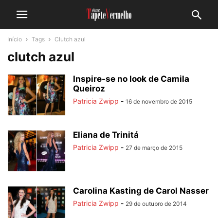
Início
Tags
Clutch azul
clutch azul
Inspire-se no look de Camila
Queiroz
Patricia Zwipp
-
16 de novembro de 2015
Eliana de Trinitá
Patricia Zwipp
-
27 de março de 2015
Carolina Kasting de Carol Nasser
Patricia Zwipp
-
29 de outubro de 2014