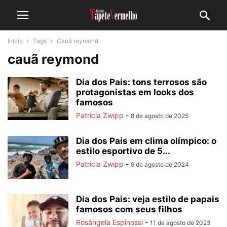
Início
Tags
Cauã reymond
cauã reymond
Dia dos Pais: tons terrosos são
protagonistas em looks dos
famosos
Patricia Zwipp
-
8 de agosto de 2025
Dia dos Pais em clima olímpico: o
estilo esportivo de 5...
Patricia Zwipp
-
9 de agosto de 2024
Dia dos Pais: veja estilo de papais
famosos com seus filhos
Rosângela Espinossi
-
11 de agosto de 2023