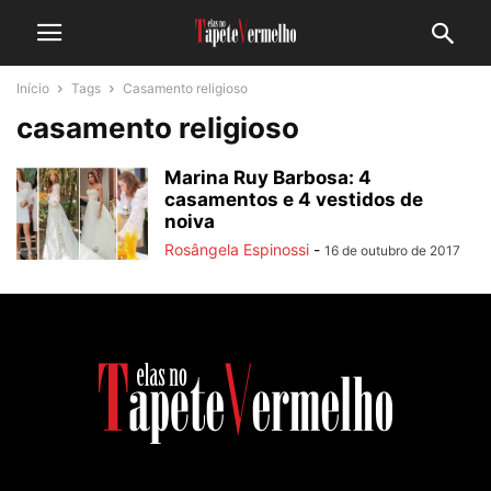
Início
Tags
Casamento religioso
casamento religioso
Marina Ruy Barbosa: 4
casamentos e 4 vestidos de
noiva
Rosângela Espinossi
-
16 de outubro de 2017