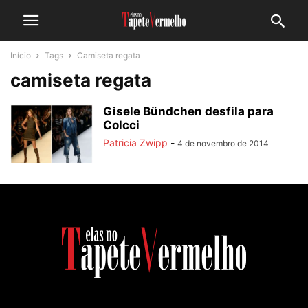
Início
Tags
Camiseta regata
camiseta regata
Gisele Bündchen desfila para
Colcci
Patricia Zwipp
-
4 de novembro de 2014