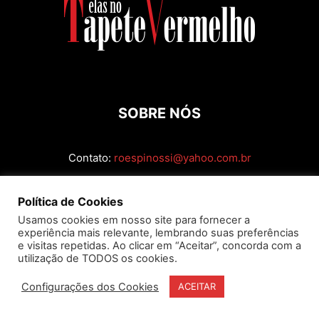
SOBRE NÓS
Contato:
roespinossi@yahoo.com.br
SIGA
Política de Cookies
Usamos cookies em nosso site para fornecer a
experiência mais relevante, lembrando suas preferências
e visitas repetidas. Ao clicar em “Aceitar”, concorda com a
utilização de TODOS os cookies.
Configurações dos Cookies
ACEITAR