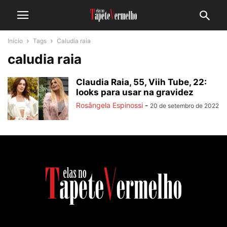
Início
Tags
Caludia raia
caludia raia
Claudia Raia, 55, Viih Tube, 22:
looks para usar na gravidez
Rosângela Espinossi
-
20 de setembro de 2022