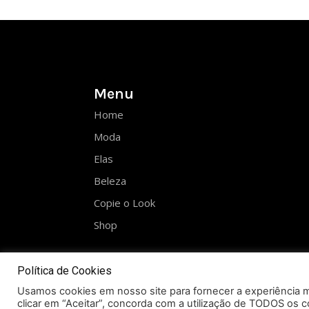
Menu
Home
Moda
Elas
Beleza
Copie o Look
Shop
Política de Cookies
Usamos cookies em nosso site para fornecer a experiência ma
clicar em “Aceitar”, concorda com a utilização de TODOS os c