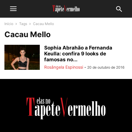
Início
Tags
Cacau Mello
Cacau Mello
Sophia Abrahão a Fernanda
Keulla: confira 9 looks de
famosas no...
Rosângela Espinossi
-
20 de outubro de 2016