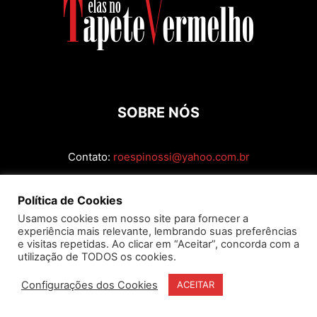
SOBRE NÓS
Contato:
roespinossi@yahoo.com.br
SIGA
Política de Cookies
Usamos cookies em nosso site para fornecer a
experiência mais relevante, lembrando suas preferências
e visitas repetidas. Ao clicar em “Aceitar”, concorda com a
utilização de TODOS os cookies.
Configurações dos Cookies
ACEITAR