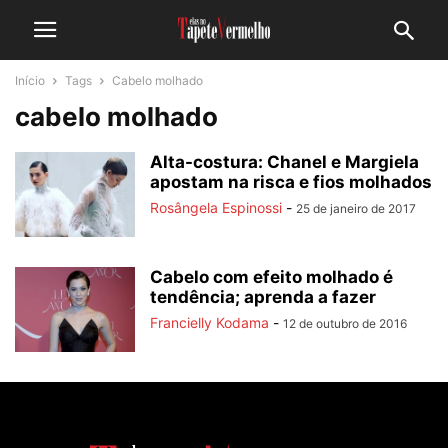
Início
Tags
Cabelo molhado
cabelo molhado
Alta-costura: Chanel e Margiela
apostam na risca e fios molhados
Rosângela Espinossi
-
25 de janeiro de 2017
Cabelo com efeito molhado é
tendência; aprenda a fazer
Francielly Kodama
-
12 de outubro de 2016