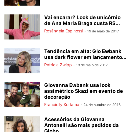
Vai encarar? Look de unicórnio
de Ana Maria Braga custa R$...
Rosângela Espinossi
-
19 de maio de 2017
Tendência em alta: Gio Ewbank
usa dark flower em lançamento...
Patricia Zwipp
-
18 de maio de 2017
Giovanna Ewbank usa look
assimétrico Skazi em evento de
decoração
Francielly Kodama
-
24 de outubro de 2016
Acessórios da Giovanna
Antonelli são mais pedidos da
Globo