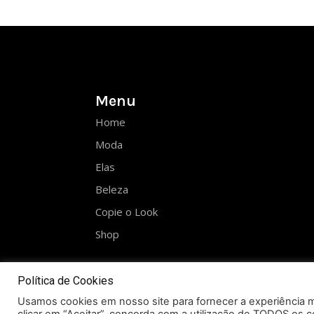
Menu
Home
Moda
Elas
Beleza
Copie o Look
Shop
Política de Cookies
Usamos cookies em nosso site para fornecer a experiência ma
clicar em “Aceitar”, concorda com a utilização de TODOS os c