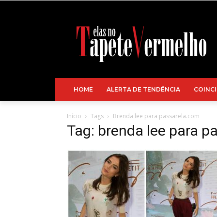
HOME
ALERTA DE TENDÊNCIA
COINCI
Início
Tags
Brenda lee para passarela.com
Tag: brenda lee para p