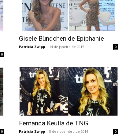
Gisele Bündchen de Epiphanie
Patricia Zwipp
-
14 de janeiro de 2015
0
0
Fernanda Keulla de TNG
Patricia Zwipp
-
8 de novembro de 2014
0
0