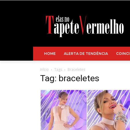
HOME
ALERTA DE TENDÊNCIA
COINCI
Início
Tags
Braceletes
Tag: braceletes