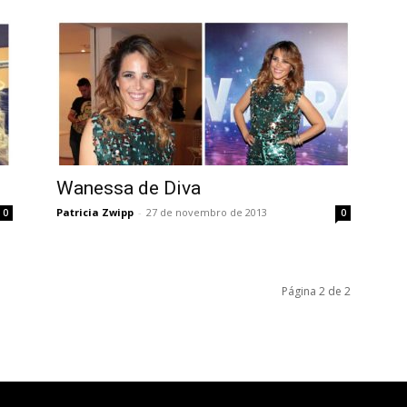
Wanessa de Diva
Patricia Zwipp
-
27 de novembro de 2013
0
0
Página 2 de 2