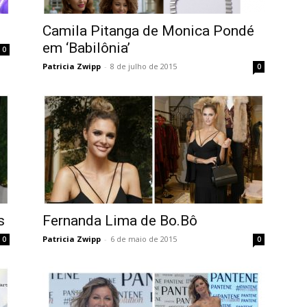
Camila Pitanga de Monica Pondé
em ‘Babilônia’
0
Patricia Zwipp
-
8 de julho de 2015
0
s
Fernanda Lima de Bo.Bô
Patricia Zwipp
-
6 de maio de 2015
0
0