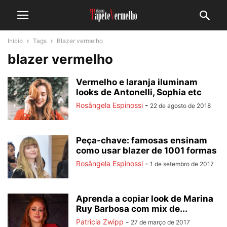
Início
Tags
Blazer vermelho
blazer vermelho
Vermelho e laranja iluminam
looks de Antonelli, Sophia etc
Rosângela Espinossi
-
22 de agosto de 2018
Peça-chave: famosas ensinam
como usar blazer de 1001 formas
Rosângela Espinossi
-
1 de setembro de 2017
Aprenda a copiar look de Marina
Ruy Barbosa com mix de...
Patricia Zwipp
-
27 de março de 2017