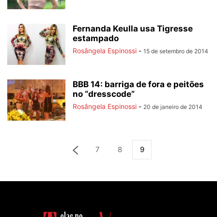
Fernanda Keulla usa Tigresse
estampado
Rosângela Espinossi
-
15 de setembro de 2014
BBB 14: barriga de fora e peitões
no “dresscode”
Rosângela Espinossi
-
20 de janeiro de 2014
7
8
9