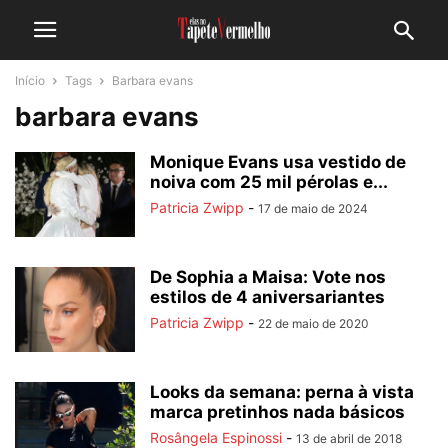
Início
Tags
Barbara evans
barbara evans
Monique Evans usa vestido de
noiva com 25 mil pérolas e...
Patricia Zwipp
-
17 de maio de 2024
De Sophia a Maisa: Vote nos
estilos de 4 aniversariantes
Patricia Zwipp
-
22 de maio de 2020
Looks da semana: perna à vista
marca pretinhos nada básicos
Rosângela Espinossi
-
13 de abril de 2018