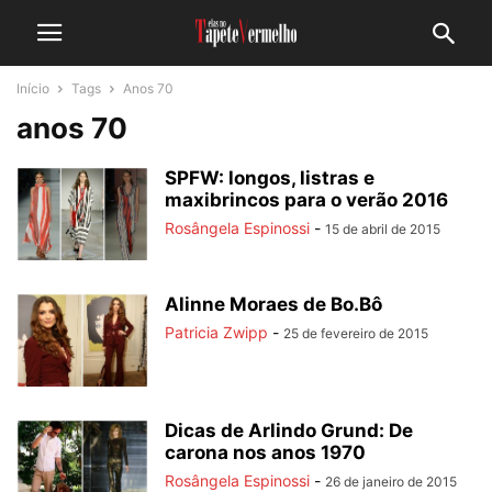
Início
Tags
Anos 70
anos 70
SPFW: longos, listras e
maxibrincos para o verão 2016
Rosângela Espinossi
-
15 de abril de 2015
Alinne Moraes de Bo.Bô
Patricia Zwipp
-
25 de fevereiro de 2015
Dicas de Arlindo Grund: De
carona nos anos 1970
Rosângela Espinossi
-
26 de janeiro de 2015