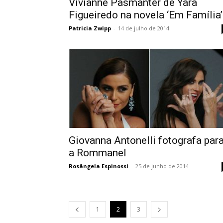
Vivianne Pasmanter de Yara
Figueiredo na novela ‘Em Família’
Patricia Zwipp
-
14 de julho de 2014
Giovanna Antonelli fotografa par
a Rommanel
Rosângela Espinossi
-
25 de junho de 2014
1
2
3