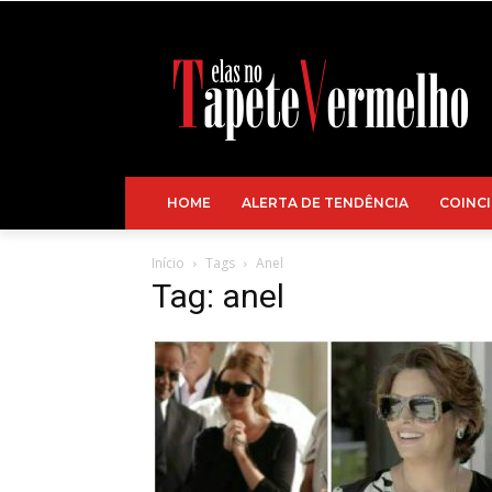
HOME
ALERTA DE TENDÊNCIA
COINCI
Início
Tags
Anel
Tag: anel