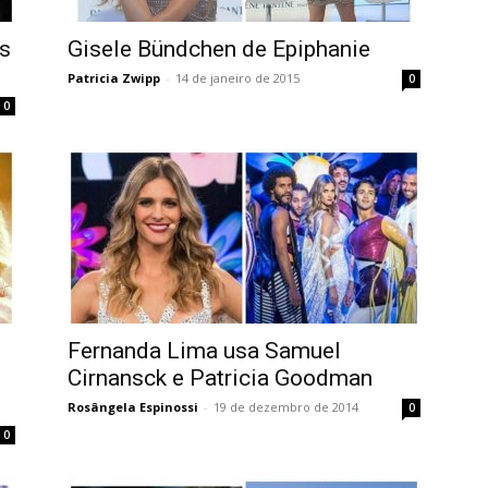
s
Gisele Bündchen de Epiphanie
Patricia Zwipp
-
14 de janeiro de 2015
0
0
Fernanda Lima usa Samuel
Cirnansck e Patricia Goodman
Rosângela Espinossi
-
19 de dezembro de 2014
0
0