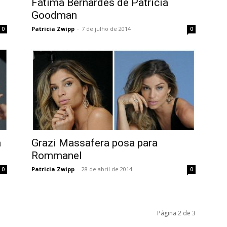
Fátima Bernardes de Patricia
Goodman
Patricia Zwipp
-
7 de julho de 2014
0
0
a
Grazi Massafera posa para
Rommanel
Patricia Zwipp
-
28 de abril de 2014
0
0
Página 2 de 3