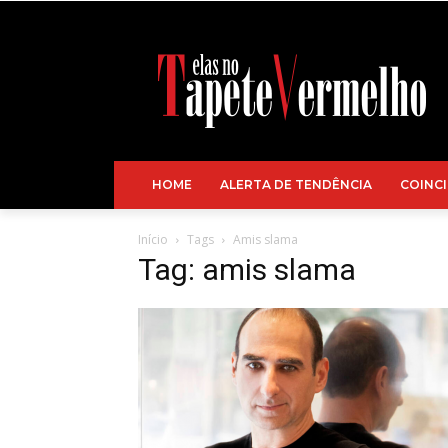
HOME
ALERTA DE TENDÊNCIA
COINCI
Início
Tags
Amis slama
Tag: amis slama