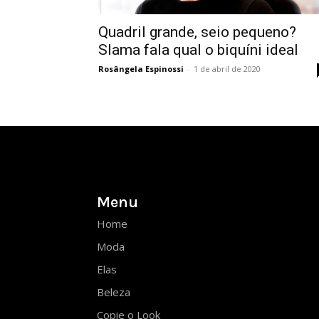
Quadril grande, seio pequeno?
Slama fala qual o biquíni ideal
Rosângela Espinossi
-
1 de abril de 2020
Menu
Home
Moda
Elas
Beleza
Copie o Look